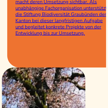
macht deren Umsetzung sichtbar. Als
unabhängige Fachorganisation unterstützt
die Stiftung Biodiversität Graubünden den
Kanton bei dieser langfristigen Aufgabe
und begleitet konkrete Projekte von der
Entwicklung bis zur Umsetzung.