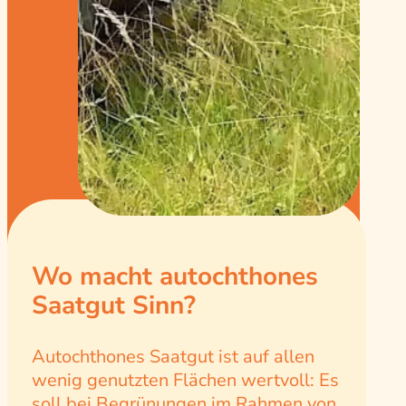
Wo macht autochthones
Saatgut Sinn?
Autochthones Saatgut ist auf allen
wenig genutzten Flächen wertvoll: Es
soll bei Begrünungen im Rahmen von