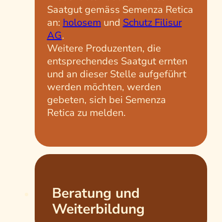
Saatgut gemäss Semenza Retica
an:
holosem
und
Schutz Filisur
AG
.
Weitere Produzenten, die
entsprechendes Saatgut ernten
und an dieser Stelle aufgeführt
werden möchten, werden
gebeten, sich bei Semenza
Retica zu melden.
Beratung und
Weiterbildung