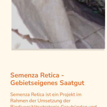
Semenza Retica -
Gebietseigenes Saatgut
Semenza Retica ist ein Projekt im
Rahmen der Umsetzung der
Biodiversitätsstrategie Graubünden und