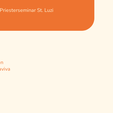
riesterseminar St. Luzi
en
aviva