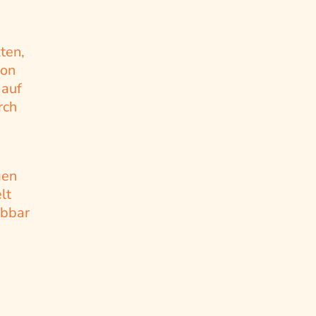
ten,
von
 auf
rch
gen
lt
ebbar