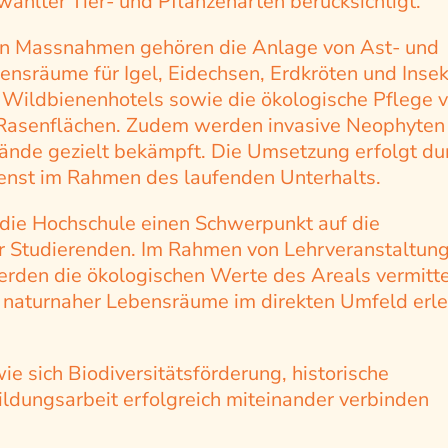
ählter Tier- und Pflanzenarten berücksichtigt.
n Massnahmen gehören die Anlage von Ast- und
ensräume für Igel, Eidechsen, Erdkröten und Insek
on Wildbienenhotels sowie die ökologische Pflege 
asenflächen. Zudem werden invasive Neophyten
nde gezielt bekämpft. Die Umsetzung erfolgt du
enst im Rahmen des laufenden Unterhalts.
t die Hochschule einen Schwerpunkt auf die
er Studierenden. Im Rahmen von Lehrveranstaltun
rden die ökologischen Werte des Areals vermitte
 naturnaher Lebensräume im direkten Umfeld erl
wie sich Biodiversitätsförderung, historische
ldungsarbeit erfolgreich miteinander verbinden