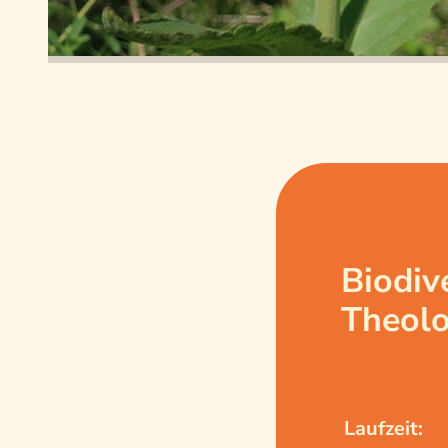
Biodiv
Theolo
Laufzeit: