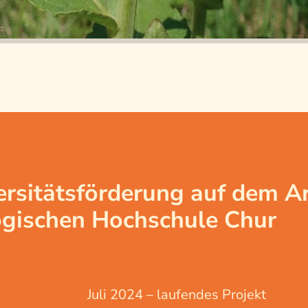
ersitätsförderung auf dem Ar
gischen Hochschule Chur
Juli 2024 – laufendes Projekt