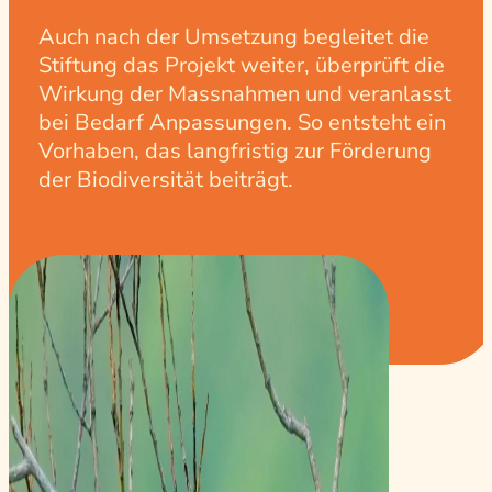
Auch nach der Umsetzung begleitet die
Stiftung das Projekt weiter, überprüft die
Wirkung der Massnahmen und veranlasst
bei Bedarf Anpassungen. So entsteht ein
Vorhaben, das langfristig zur Förderung
der Biodiversität beiträgt.