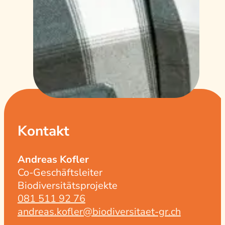
Kontakt
Andreas Kofler
Co-Geschäftsleiter
Biodiversitätsprojekte
081 511 92 76
andreas.kofler@biodiversitaet-gr.ch